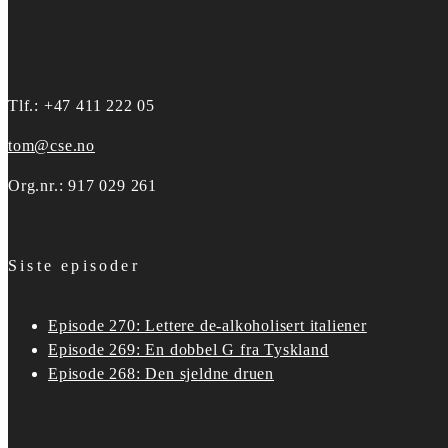
Tlf.: +47 411 222 05
tom@cse.no
Org.nr.: 917 029 261
Siste episoder
Episode 270: Lettere de-alkoholisert italiener
Episode 269: En dobbel G fra Tyskland
Episode 268: Den sjeldne druen