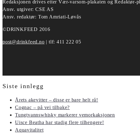
Redaksjonen drives etter
Vær-varsom-plakaten og Redaktør-pl
Ansv. utgiver: CSE AS
Ansv. redaktør: Tom Amriati-Løvås
©DRINKFEED 2016
post@drinkfeed.no
| tlf: 411 222 05
Siste innlegg
Årets akevitter – disse er bare helt rå!
Cognac – på vei tilbake?
Tungtvannswhisky markerer vemorkaksjonen
Uisce Beatha har stadig flere tilhengere!
Aquavitalitet