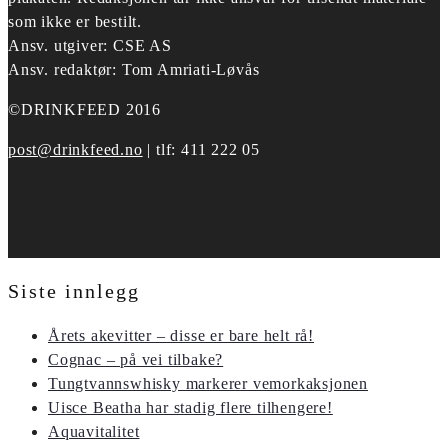
som ikke er bestilt.
Ansv. utgiver: CSE AS
Ansv. redaktør: Tom Amriati-Løvås
©DRINKFEED 2016
post@drinkfeed.no
| tlf: 411 222 05
Siste innlegg
Årets akevitter – disse er bare helt rå!
Cognac – på vei tilbake?
Tungtvannswhisky markerer vemorkaksjonen
Uisce Beatha har stadig flere tilhengere!
Aquavitalitet