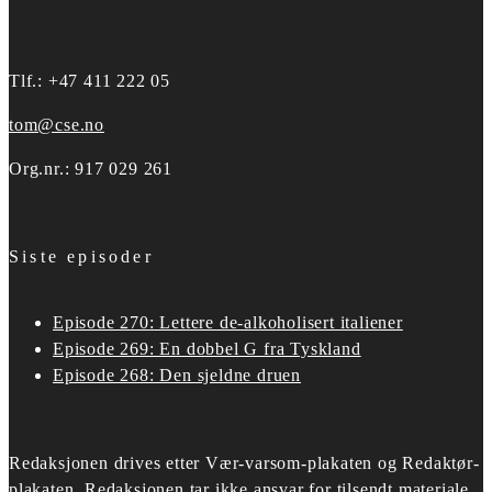
Tlf.: +47 411 222 05
tom@cse.no
Org.nr.: 917 029 261
Siste episoder
Episode 270: Lettere de-alkoholisert italiener
Episode 269: En dobbel G fra Tyskland
Episode 268: Den sjeldne druen
Redaksjonen drives etter
Vær-varsom-plakaten og Redaktør-
plakaten.
Redaksjonen tar ikke ansvar for tilsendt materiale