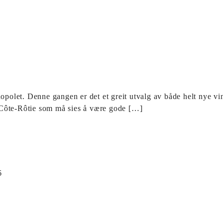
nopolet. Denne gangen er det et greit utvalg av både helt nye v
 Côte-Rôtie som må sies å være gode […]
6