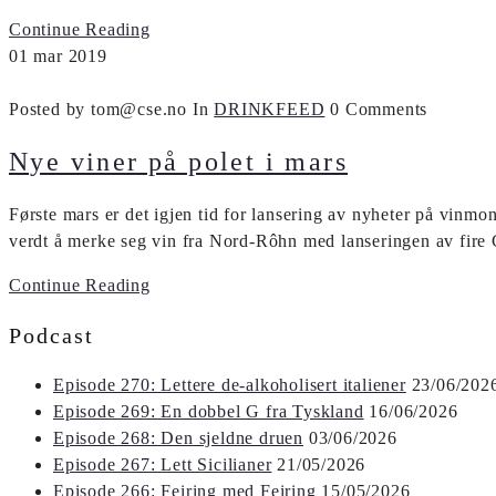
Continue Reading
01
mar
2019
Posted by tom@cse.no
In
DRINKFEED
0 Comments
Nye viner på polet i mars
Første mars er det igjen tid for lansering av nyheter på vinmo
verdt å merke seg vin fra Nord-Rôhn med lanseringen av fire
Continue Reading
Podcast
Episode 270: Lettere de-alkoholisert italiener
23/06/202
Episode 269: En dobbel G fra Tyskland
16/06/2026
Episode 268: Den sjeldne druen
03/06/2026
Episode 267: Lett Sicilianer
21/05/2026
Episode 266: Feiring med Feiring
15/05/2026