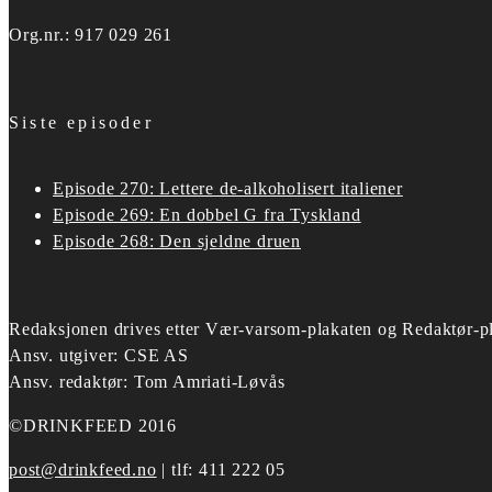
Org.nr.: 917 029 261
Siste episoder
Episode 270: Lettere de-alkoholisert italiener
Episode 269: En dobbel G fra Tyskland
Episode 268: Den sjeldne druen
Redaksjonen drives etter
Vær-varsom-plakaten og Redaktør-pl
Ansv. utgiver: CSE AS
Ansv. redaktør: Tom Amriati-Løvås
©DRINKFEED 2016
post@drinkfeed.no
| tlf: 411 222 05