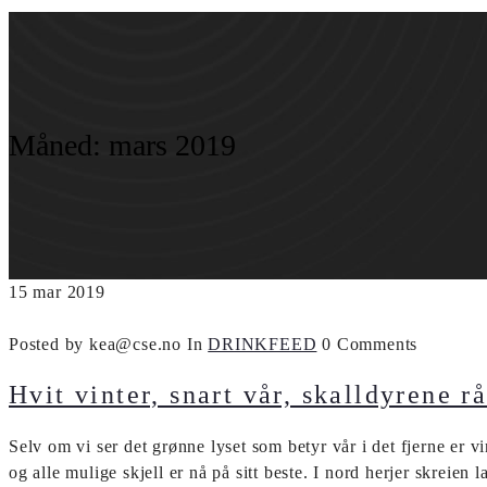
Måned:
mars 2019
15
mar
2019
Posted by kea@cse.no
In
DRINKFEED
0 Comments
Hvit vinter, snart vår, skalldyrene rå
Selv om vi ser det grønne lyset som betyr vår i det fjerne er v
og alle mulige skjell er nå på sitt beste. I nord herjer skreien 