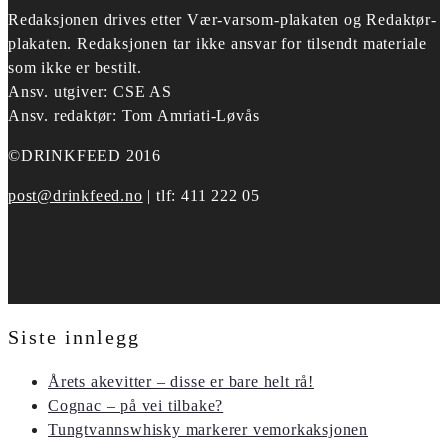
Redaksjonen drives etter
Vær-varsom-plakaten og Redaktør-
plakaten.
Redaksjonen tar ikke ansvar for tilsendt materiale
som ikke er bestilt.
Ansv. utgiver: CSE AS
Ansv. redaktør: Tom Amriati-Løvås
©DRINKFEED 2016
post@drinkfeed.no
| tlf: 411 222 05
Siste innlegg
Årets akevitter – disse er bare helt rå!
Cognac – på vei tilbake?
Tungtvannswhisky markerer vemorkaksjonen