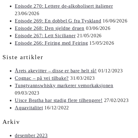
Episode 270: Lettere de-alkoholisert italiener
23/06/2026
Episode 269: En dobbel G fra Tyskland
16/06/2026
Episode 268: Den sjeldne druen
03/06/2026
Episode 267: Lett Sicilianer
21/05/2026
Episode 266: Feiring med Feiring
15/05/2026
Siste artikler
Årets akevitter – disse er bare helt rå!
01/12/2023
Cognac – på vei tilbake?
31/03/2023
Tungtvannswhisky markerer vemorkaksjonen
09/03/2023
Uisce Beatha har stadig flere tilhengere!
27/02/2023
Aquavitalitet
16/12/2022
Arkiv
desember 2023