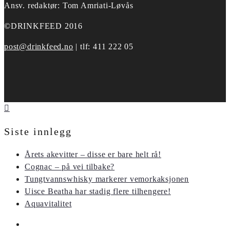
Ansv. redaktør: Tom Amriati-Løvås
©DRINKFEED 2016
post@drinkfeed.no
| tlf: 411 222 05
Siste innlegg
Årets akevitter – disse er bare helt rå!
Cognac – på vei tilbake?
Tungtvannswhisky markerer vemorkaksjonen
Uisce Beatha har stadig flere tilhengere!
Aquavitalitet