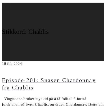
Stikkord:
Chablis
16
feb
2024
Episode 201: Snasen Chardonnay
fra Chablis
Vinguttene bruker mye tid på å få folk til å forstå
forskjellen på byen Chablis, og druen Chardonnay. Dette blir