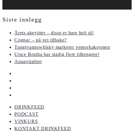
Siste innlegg
Årets akevitter – disse er bare helt rå!
Cognac – på vei tilbake?
Tungtvannswhisky markerer vemorkaksjonen
Uisce Beatha har stadig flere tilhengere!
Aquavitalitet
DRINKFEED
PODCAST
VINKURS
KONTAKT DRINKFEED