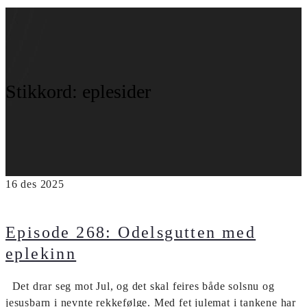
Stikkord:
eplesider
16
des
2025
Episode 268: Odelsgutten med
eplekinn
Det drar seg mot Jul, og det skal feires både solsnu og
jesusbarn i nevnte rekkefølge. Med fet julemat i tankene har