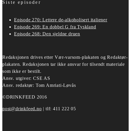
Siste episoder
Episode 270: Lettere de-alkoholisert italiener
Episode 269: En dobbel G fra Tyskland
Episode 268: Den sjeldne druen
Redaksjonen drives etter
Vær-varsom-plakaten og Redaktør-
plakaten.
Redaksjonen tar ikke ansvar for tilsendt materiale
som ikke er bestilt.
Ansv. utgiver: CSE AS
Ansv. redaktør: Tom Amriati-Løvås
©DRINKFEED 2016
post@drinkfeed.no
| tlf: 411 222 05