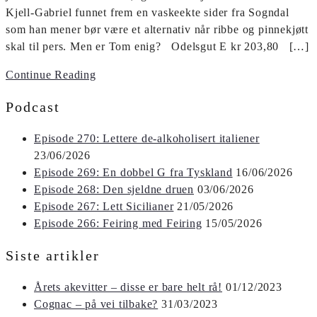
Kjell-Gabriel funnet frem en vaskeekte sider fra Sogndal
som han mener bør være et alternativ når ribbe og pinnekjøtt
skal til pers. Men er Tom enig? Odelsgut E kr 203,80 […]
Continue Reading
Podcast
Episode 270: Lettere de-alkoholisert italiener
23/06/2026
Episode 269: En dobbel G fra Tyskland
16/06/2026
Episode 268: Den sjeldne druen
03/06/2026
Episode 267: Lett Sicilianer
21/05/2026
Episode 266: Feiring med Feiring
15/05/2026
Siste artikler
Årets akevitter – disse er bare helt rå!
01/12/2023
Cognac – på vei tilbake?
31/03/2023