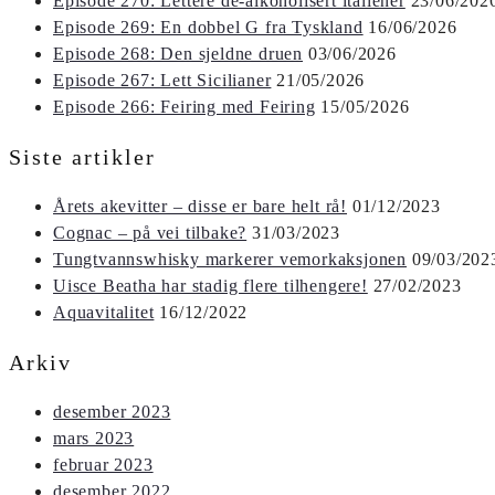
Episode 270: Lettere de-alkoholisert italiener
23/06/202
Episode 269: En dobbel G fra Tyskland
16/06/2026
Episode 268: Den sjeldne druen
03/06/2026
Episode 267: Lett Sicilianer
21/05/2026
Episode 266: Feiring med Feiring
15/05/2026
Siste artikler
Årets akevitter – disse er bare helt rå!
01/12/2023
Cognac – på vei tilbake?
31/03/2023
Tungtvannswhisky markerer vemorkaksjonen
09/03/202
Uisce Beatha har stadig flere tilhengere!
27/02/2023
Aquavitalitet
16/12/2022
Arkiv
desember 2023
mars 2023
februar 2023
desember 2022