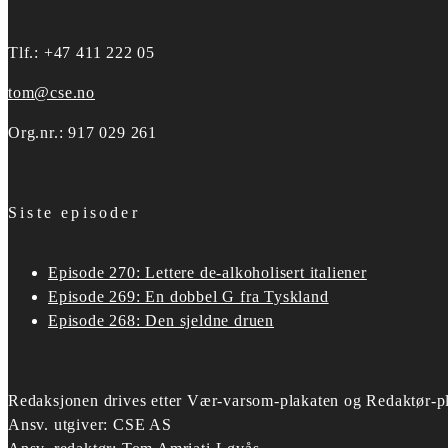
Tlf.: +47 411 222 05
tom@cse.no
Org.nr.: 917 029 261
Siste episoder
Episode 270: Lettere de-alkoholisert italiener
Episode 269: En dobbel G fra Tyskland
Episode 268: Den sjeldne druen
Redaksjonen drives etter
Vær-varsom-plakaten og Redaktør-pl
Ansv. utgiver: CSE AS