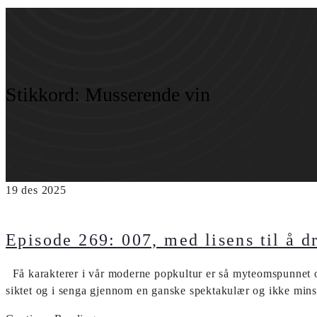
Stikkord:
Musserende vin
19
des
2025
Episode 269: 007, med lisens til å d
Få karakterer i vår moderne popkultur er så myteomspunnet og
siktet og i senga gjennom en ganske spektakulær og ikke minst 