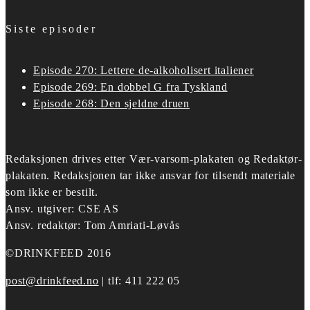
Siste episoder
Episode 270: Lettere de-alkoholisert italiener
Episode 269: En dobbel G fra Tyskland
Episode 268: Den sjeldne druen
Redaksjonen drives etter
Vær-varsom-plakaten og Redaktør-
plakaten.
Redaksjonen tar ikke ansvar for tilsendt materiale
som ikke er bestilt.
Ansv. utgiver: CSE AS
Ansv. redaktør: Tom Amriati-Løvås
©DRINKFEED 2016
post@drinkfeed.no
| tlf: 411 222 05