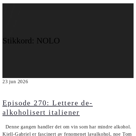
Stikkord:
NOLO
23
jun
2026
Episode 270: Lettere de-
alkoholisert italiener
Denne gangen handler det om vin som har mindre alkohol.
Kjell-Gabriel er fascinert av fenomenet lavalkohol, noe Tom