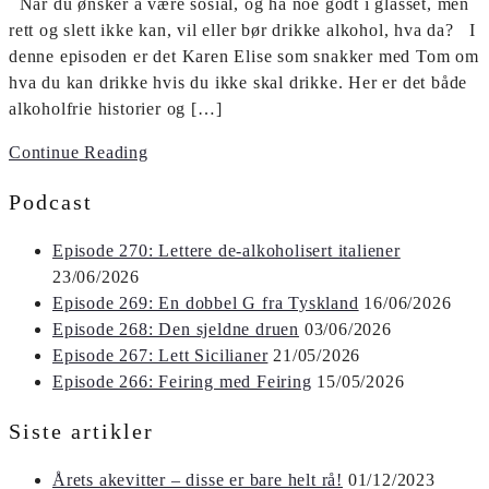
Når du ønsker å være sosial, og ha noe godt i glasset, men
rett og slett ikke kan, vil eller bør drikke alkohol, hva da? I
denne episoden er det Karen Elise som snakker med Tom om
hva du kan drikke hvis du ikke skal drikke. Her er det både
alkoholfrie historier og […]
Continue Reading
Podcast
Episode 270: Lettere de-alkoholisert italiener
23/06/2026
Episode 269: En dobbel G fra Tyskland
16/06/2026
Episode 268: Den sjeldne druen
03/06/2026
Episode 267: Lett Sicilianer
21/05/2026
Episode 266: Feiring med Feiring
15/05/2026
Siste artikler
Årets akevitter – disse er bare helt rå!
01/12/2023