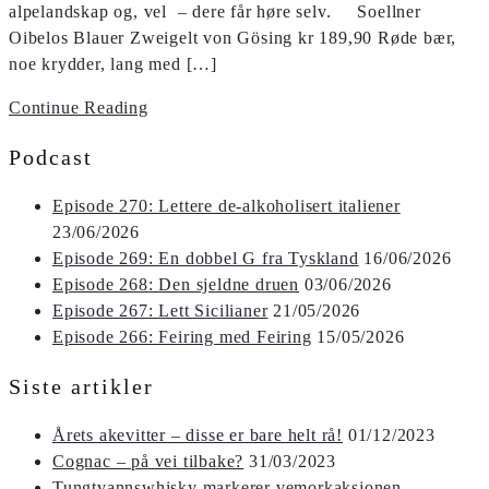
alpelandskap og, vel – dere får høre selv. Soellner
Oibelos Blauer Zweigelt von Gösing kr 189,90 Røde bær,
noe krydder, lang med […]
Continue Reading
Podcast
Episode 270: Lettere de-alkoholisert italiener
23/06/2026
Episode 269: En dobbel G fra Tyskland
16/06/2026
Episode 268: Den sjeldne druen
03/06/2026
Episode 267: Lett Sicilianer
21/05/2026
Episode 266: Feiring med Feiring
15/05/2026
Siste artikler
Årets akevitter – disse er bare helt rå!
01/12/2023
Cognac – på vei tilbake?
31/03/2023
Tungtvannswhisky markerer vemorkaksjonen