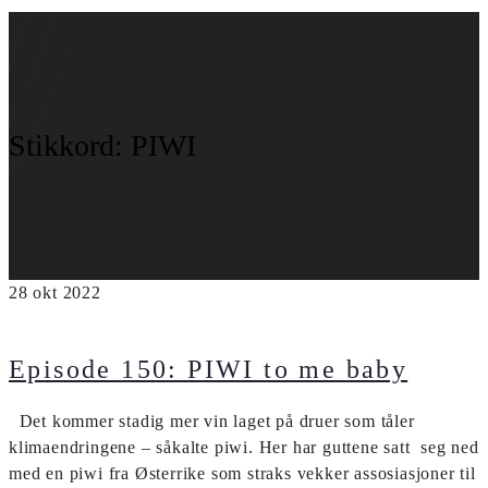
Stikkord:
PIWI
28
okt
2022
Episode 150: PIWI to me baby
Det kommer stadig mer vin laget på druer som tåler
klimaendringene – såkalte piwi. Her har guttene satt seg ned
med en piwi fra Østerrike som straks vekker assosiasjoner til