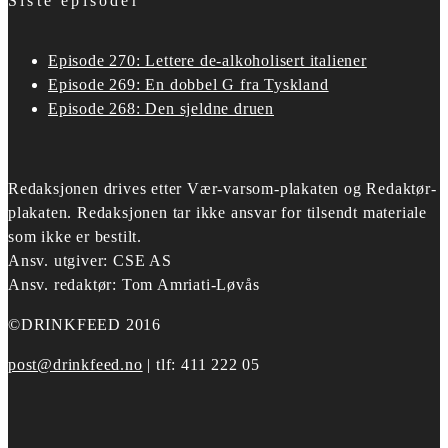
Siste episoder
Episode 270: Lettere de-alkoholisert italiener
Episode 269: En dobbel G fra Tyskland
Episode 268: Den sjeldne druen
Redaksjonen drives etter
Vær-varsom-plakaten og Redaktør-
plakaten.
Redaksjonen tar ikke ansvar for tilsendt materiale
som ikke er bestilt.
Ansv. utgiver: CSE AS
Ansv. redaktør: Tom Amriati-Løvås
©DRINKFEED 2016
post@drinkfeed.no
| tlf: 411 222 05