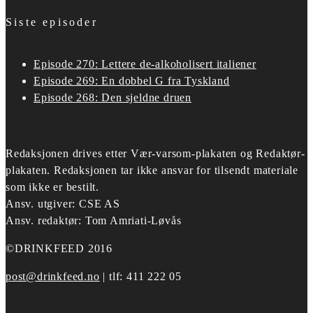
Siste episoder
Episode 270: Lettere de-alkoholisert italiener
Episode 269: En dobbel G fra Tyskland
Episode 268: Den sjeldne druen
Redaksjonen drives etter
Vær-varsom-plakaten og Redaktør-
plakaten.
Redaksjonen tar ikke ansvar for tilsendt materiale
som ikke er bestilt.
Ansv. utgiver: CSE AS
Ansv. redaktør: Tom Amriati-Løvås
©DRINKFEED 2016
post@drinkfeed.no
| tlf: 411 222 05