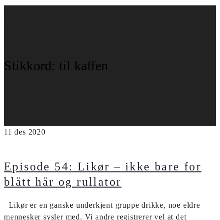
Stikkord:
til kaffen
11
des
2020
Episode 54: Likør – ikke bare for
blått hår og rullator
Likør er en ganske underkjent gruppe drikke, noe eldre
mennesker sysler med. Vi andre registrerer vel at det