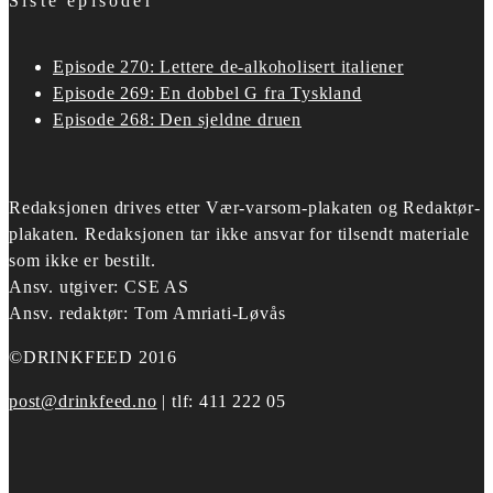
Siste episoder
Episode 270: Lettere de-alkoholisert italiener
Episode 269: En dobbel G fra Tyskland
Episode 268: Den sjeldne druen
Redaksjonen drives etter
Vær-varsom-plakaten og Redaktør-
plakaten.
Redaksjonen tar ikke ansvar for tilsendt materiale
som ikke er bestilt.
Ansv. utgiver: CSE AS
Ansv. redaktør: Tom Amriati-Løvås
©DRINKFEED 2016
post@drinkfeed.no
| tlf: 411 222 05