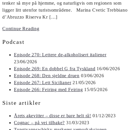
tenker så mye på hjemme, og naturligvis om regionen som
ligger litt utenfor turistsområdene. Marina Cvetic Trebbiano
d’Abruzzo Riserva Kr […]
Continue Reading
Podcast
Episode 270: Lettere de-alkoholisert italiener
23/06/2026
Episode 269: En dobbel G fra Tyskland
16/06/2026
Episode 268: Den sjeldne druen
03/06/2026
Episode 267: Lett Sicilianer
21/05/2026
Episode 266: Feiring med Feiring
15/05/2026
Siste artikler
Årets akevitter – disse er bare helt rå!
01/12/2023
Cognac – på vei tilbake?
31/03/2023
Tungtvannswhisky markerer vemorkaksjonen