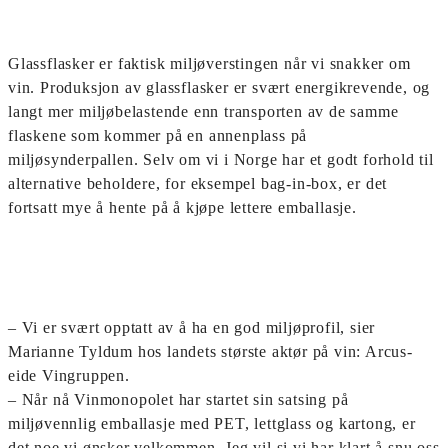
Glassflasker er faktisk miljøverstingen når vi snakker om
vin. Produksjon av glassflasker er svært energikrevende, og
langt mer miljøbelastende enn transporten av de samme
flaskene som kommer på en annenplass på
miljøsynderpallen.
Selv om vi i Norge har et godt forhold til
alternative beholdere, for eksempel bag-in-box, er det
fortsatt mye å hente på å kjøpe lettere emballasje.
– Vi er svært opptatt av å ha en god miljøprofil, sier
Marianne Tyldum hos landets største aktør på vin: Arcus-
eide Vingruppen.
– Når nå Vinmonopolet har startet sin satsing på
miljøvennlig emballasje med PET, lettglass og kartong, er
det noe vi ønsker velkommen. Jeg vil si vi har klart å snu oss