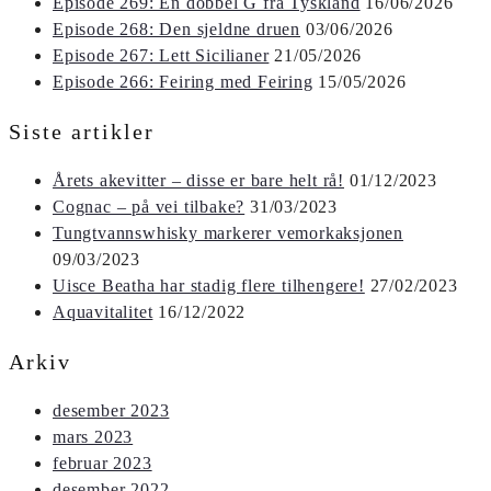
Episode 269: En dobbel G fra Tyskland
16/06/2026
Episode 268: Den sjeldne druen
03/06/2026
Episode 267: Lett Sicilianer
21/05/2026
Episode 266: Feiring med Feiring
15/05/2026
Siste artikler
Årets akevitter – disse er bare helt rå!
01/12/2023
Cognac – på vei tilbake?
31/03/2023
Tungtvannswhisky markerer vemorkaksjonen
09/03/2023
Uisce Beatha har stadig flere tilhengere!
27/02/2023
Aquavitalitet
16/12/2022
Arkiv
desember 2023
mars 2023
februar 2023
desember 2022