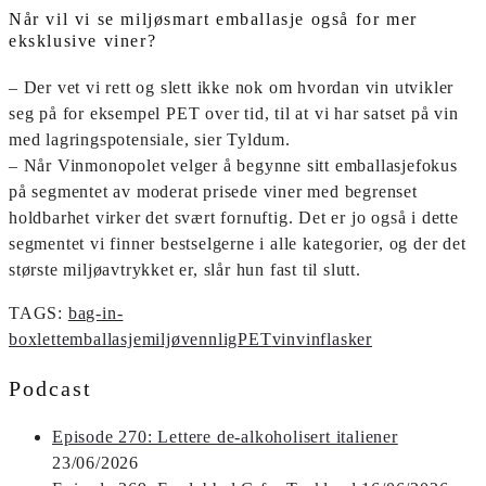
Når vil vi se miljøsmart emballasje også for mer
eksklusive viner?
– Der vet vi rett og slett ikke nok om hvordan vin utvikler
seg på for eksempel PET over tid, til at vi har satset på vin
med lagringspotensiale, sier Tyldum.
– Når Vinmonopolet velger å begynne sitt emballasjefokus
på segmentet av moderat prisede viner med begrenset
holdbarhet virker det svært fornuftig. Det er jo også i dette
segmentet vi finner bestselgerne i alle kategorier, og der det
største miljøavtrykket er, slår hun fast til slutt.
TAGS:
bag-in-
box
lettemballasje
miljøvennlig
PET
vin
vinflasker
Podcast
Episode 270: Lettere de-alkoholisert italiener
23/06/2026