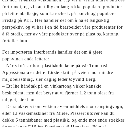
fort rundt, og vi kan tilby en lang rekke populære produkter
på lett-emballasje, som Laroche L på pouch og populære
Fredag på PET. Her handler det om å ha et langsiktig
perspektiv, og vi har i en tid bearbeidet våre produsenter for
å få stadig mer av våre produkter over på plast og kartong,
forteller hun.
For importøren Interbrands handler det om å gjøre
pappvinen enda lettere:
– Når vi nå tar bort plasthåndtakene på vår Tommasi
Appassionata er det et første skritt på veien mot mindre
miljøbelastning, sier daglig leder Øyvind Berg.
– Ett lite håndtak på en vinkartong virker kanskje
beskjedent, men det betyr at vi fjerner 1,2 tonn plast fra
miljøet, sier han.
– Da snakker vi om vekten av en middels stor campingvogn,
eller 13 vaskemaskiner fra Miele. Plassert utover kan du
dekke 5 tennisbaner med plastikk, og ende mot ende strekker
de seg langs E16 fra Stortinget til Hønefoss. Ikke så