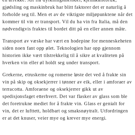
gjødsling og maskinbruk har blitt faktorer det er naturlig å
forholde seg til.
Men et av de viktigste miljøpunktene når det
kommer til vin er transport. Vil du ha vin fra Italia, må den
nødvendigvis fraktes til bordet ditt
på en eller annen måte.
Transport av væske har vært en hodepine for menneskeheten
siden noen fant opp ølet.
Teknologien har opp gjennom
historien ikke vært tilstrekkelig til å sikre at kvaliteten på
hverken vin eller øl holdt seg under transport.
Grekerne, etruskerne og romerne løste det ved å frakte sin
vin på skip og oksekjerrer i tønner av eik, eller i amforaer av
terracotta. Amforaene og oksekjerrer gikk ut av
spedisjonsfaget etterhvert. Det var flasker av glass som ble
det foretrukne mediet for å frakte vin. Glass er genialt for
vin, det er lufttett, holdbart og smaksnøytralt. Utfordringen
er at det knuser, veier mye og krever mye energi.