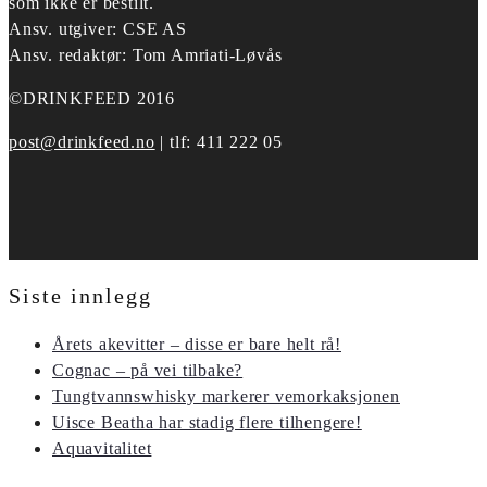
som ikke er bestilt.
Ansv. utgiver: CSE AS
Ansv. redaktør: Tom Amriati-Løvås
©DRINKFEED 2016
post@drinkfeed.no
| tlf: 411 222 05
Siste innlegg
Årets akevitter – disse er bare helt rå!
Cognac – på vei tilbake?
Tungtvannswhisky markerer vemorkaksjonen
Uisce Beatha har stadig flere tilhengere!
Aquavitalitet