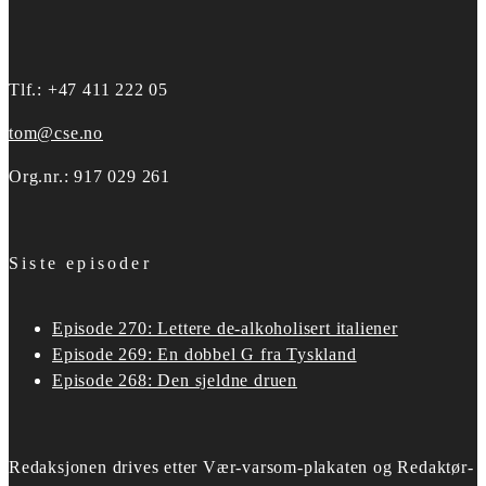
Tlf.: +47 411 222 05
tom@cse.no
Org.nr.: 917 029 261
Siste episoder
Episode 270: Lettere de-alkoholisert italiener
Episode 269: En dobbel G fra Tyskland
Episode 268: Den sjeldne druen
Redaksjonen drives etter
Vær-varsom-plakaten og Redaktør-