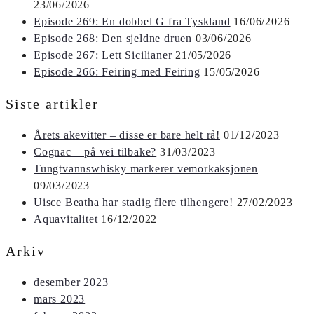
23/06/2026
Episode 269: En dobbel G fra Tyskland
16/06/2026
Episode 268: Den sjeldne druen
03/06/2026
Episode 267: Lett Sicilianer
21/05/2026
Episode 266: Feiring med Feiring
15/05/2026
Siste artikler
Årets akevitter – disse er bare helt rå!
01/12/2023
Cognac – på vei tilbake?
31/03/2023
Tungtvannswhisky markerer vemorkaksjonen
09/03/2023
Uisce Beatha har stadig flere tilhengere!
27/02/2023
Aquavitalitet
16/12/2022
Arkiv
desember 2023
mars 2023