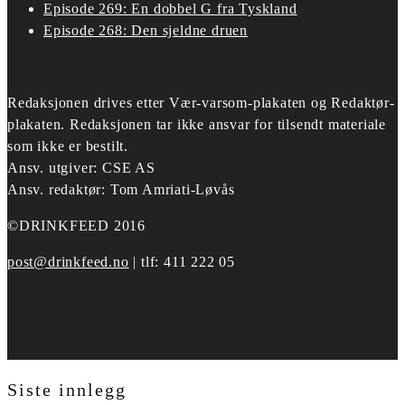
Episode 269: En dobbel G fra Tyskland
Episode 268: Den sjeldne druen
Redaksjonen drives etter
Vær-varsom-plakaten og Redaktør-
plakaten.
Redaksjonen tar ikke ansvar for tilsendt materiale
som ikke er bestilt.
Ansv. utgiver: CSE AS
Ansv. redaktør: Tom Amriati-Løvås
©DRINKFEED 2016
post@drinkfeed.no
| tlf: 411 222 05
Siste innlegg