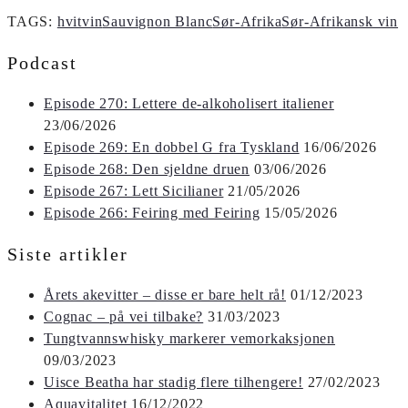
TAGS:
hvitvin
Sauvignon Blanc
Sør-Afrika
Sør-Afrikansk vin
Podcast
Episode 270: Lettere de-alkoholisert italiener
23/06/2026
Episode 269: En dobbel G fra Tyskland
16/06/2026
Episode 268: Den sjeldne druen
03/06/2026
Episode 267: Lett Sicilianer
21/05/2026
Episode 266: Feiring med Feiring
15/05/2026
Siste artikler
Årets akevitter – disse er bare helt rå!
01/12/2023
Cognac – på vei tilbake?
31/03/2023
Tungtvannswhisky markerer vemorkaksjonen
09/03/2023
Uisce Beatha har stadig flere tilhengere!
27/02/2023
Aquavitalitet
16/12/2022