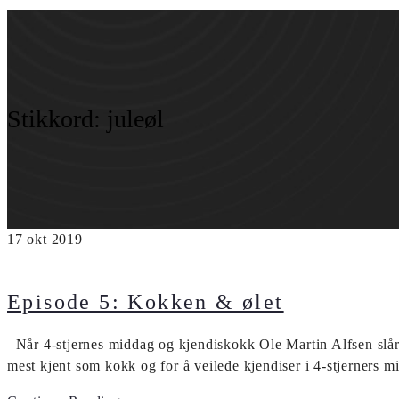
Stikkord:
juleøl
17
okt
2019
Episode 5: Kokken & ølet
Når 4-stjernes middag og kjendiskokk Ole Martin Alfsen slår 
mest kjent som kokk og for å veilede kjendiser i 4-stjerners 