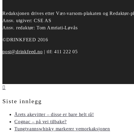
Redaksjonen drives etter
Vær-varsom-plakaten og Redaktør-pl
Ansv. utgiver: CSE AS
Ansv. redaktør: Tom Amriati-Løvås
©DRINKFEED 2016
post@drinkfeed.no
| tlf: 411 222 05
Siste innlegg
Årets akevitter – disse er bare helt rå!
Cognac – på vei tilbake?
Tungtvannswhisky markerer vemorkaksjonen