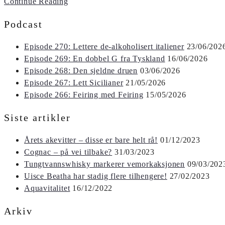
Continue Reading
Podcast
Episode 270: Lettere de-alkoholisert italiener
23/06/202
Episode 269: En dobbel G fra Tyskland
16/06/2026
Episode 268: Den sjeldne druen
03/06/2026
Episode 267: Lett Sicilianer
21/05/2026
Episode 266: Feiring med Feiring
15/05/2026
Siste artikler
Årets akevitter – disse er bare helt rå!
01/12/2023
Cognac – på vei tilbake?
31/03/2023
Tungtvannswhisky markerer vemorkaksjonen
09/03/202
Uisce Beatha har stadig flere tilhengere!
27/02/2023
Aquavitalitet
16/12/2022
Arkiv