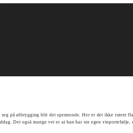
seg på ølbrygging blir det spennende. Her er det ikke rutete f
middag. Det også mange vet er at han har sin egen vinportefølje,