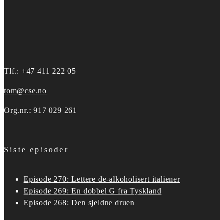
Tlf.: +47 411 222 05
tom@cse.no
Org.nr.: 917 029 261
Siste episoder
Episode 270: Lettere de-alkoholisert italiener
Episode 269: En dobbel G fra Tyskland
Episode 268: Den sjeldne druen