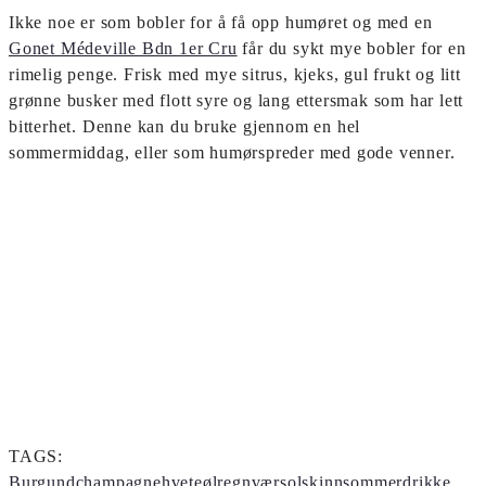
Ikke noe er som bobler for å få opp humøret og med en
Gonet Médeville Bdn 1er Cru
får du sykt mye bobler for en
rimelig penge. Frisk med mye sitrus, kjeks, gul frukt og litt
grønne busker med flott syre og lang ettersmak som har lett
bitterhet. Denne kan du bruke gjennom en hel
sommermiddag, eller som humørspreder med gode venner.
TAGS:
Burgund
champagne
hveteøl
regnvær
solskinn
sommerdrikke