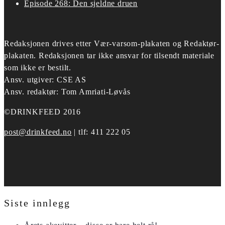
Episode 268: Den sjeldne druen
Redaksjonen drives etter
Vær-varsom-plakaten og Redaktør-
plakaten.
Redaksjonen tar ikke ansvar for tilsendt materiale
som ikke er bestilt.
Ansv. utgiver: CSE AS
Ansv. redaktør: Tom Amriati-Løvås
©DRINKFEED 2016
post@drinkfeed.no
| tlf: 411 222 05
Siste innlegg