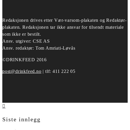
Redaksjonen drives etter
Vær-varsom-plakaten og Redaktør-
plakaten.
Redaksjonen tar ikke ansvar for tilsendt materiale
som ikke er bestilt.
Ansv. utgiver: CSE AS
Ansv. redaktør: Tom Amriati-Løvås
©DRINKFEED 2016
post@drinkfeed.no
| tlf: 411 222 05
Siste innlegg