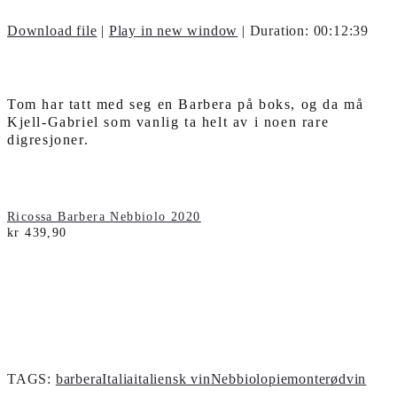
Download file
|
Play in new window
|
Duration: 00:12:39
Tom har tatt med seg en Barbera på boks, og da må
Kjell-Gabriel som vanlig ta helt av i noen rare
digresjoner.
Ricossa Barbera Nebbiolo 2020
kr 439,90
TAGS:
barbera
Italia
italiensk vin
Nebbiolo
piemonte
rødvin