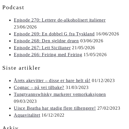
Podcast
Episode 270: Lettere de-alkoholisert italiener
23/06/2026
Episode 269: En dobbel G fra Tyskland
16/06/2026
Episode 268: Den sjeldne druen
03/06/2026
Episode 267: Lett Sicilianer
21/05/2026
Episode 266: Feiring med Feiring
15/05/2026
Siste artikler
Årets akevitter – disse er bare helt rå!
01/12/2023
Cognac – på vei tilbake?
31/03/2023
Tungtvannswhisky markerer vemorkaksjonen
09/03/2023
Uisce Beatha har stadig flere tilhengere!
27/02/2023
Aquavitalitet
16/12/2022
Arkiv