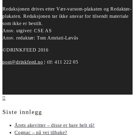
Redaksjonen drives etter
Vær-varsom-plakaten og Redaktør-
plakaten.
Redaksjonen tar ikke ansvar for tilsendt materiale
som ikke er bestilt.
Ansv. utgiver: CSE AS
Ansv. redaktør: Tom Amriati-Løvås
©DRINKFEED 2016
post@drinkfeed.no
| tlf: 411 222 05
Siste innlegg
Årets akevitter – disse er bare helt rå!
Cognac – på vei tilbake?