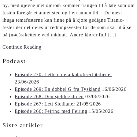
ny, med ujevne mellomrom kommer ­trangen til å late som om
festen foregår et annet sted og i en annen tid. De mest
ihuga tema­festerne kan finne på å kjøre gedigne Titanic-
fester der det deles ut rednings­vester for de som skal ut å se
på (nød)rakettene ved midnatt. Andre kjører full […]
Continue Reading
Podcast
Episode 270: Lettere de-alkoholisert italiener
23/06/2026
Episode 269: En dobbel G fra Tyskland
16/06/2026
Episode 268: Den sjeldne druen
03/06/2026
Episode 267: Lett Sicilianer
21/05/2026
Episode 266: Feiring med Feiring
15/05/2026
Siste artikler