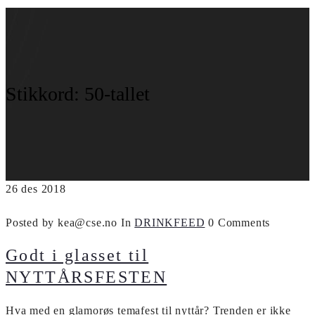
Stikkord:
50-tallet
26
des
2018
Posted by kea@cse.no
In
DRINKFEED
0 Comments
Godt i glasset til
NYTTÅRSFESTEN
Hva med en glamorøs temafest til nyttår? Trenden er ikke