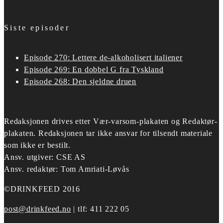
Siste episoder
Episode 270: Lettere de-alkoholisert italiener
Episode 269: En dobbel G fra Tyskland
Episode 268: Den sjeldne druen
Redaksjonen drives etter
Vær-varsom-plakaten og Redaktør-
plakaten.
Redaksjonen tar ikke ansvar for tilsendt materiale
som ikke er bestilt.
Ansv. utgiver: CSE AS
Ansv. redaktør: Tom Amriati-Løvås
©DRINKFEED 2016
post@drinkfeed.no
| tlf: 411 222 05