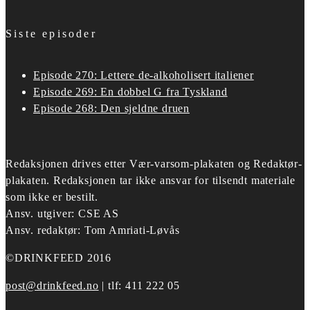
Siste episoder
Episode 270: Lettere de-alkoholisert italiener
Episode 269: En dobbel G fra Tyskland
Episode 268: Den sjeldne druen
Redaksjonen drives etter
Vær-varsom-plakaten og Redaktør-
plakaten.
Redaksjonen tar ikke ansvar for tilsendt materiale
som ikke er bestilt.
Ansv. utgiver: CSE AS
Ansv. redaktør: Tom Amriati-Løvås
©DRINKFEED 2016
post@drinkfeed.no
| tlf: 411 222 05