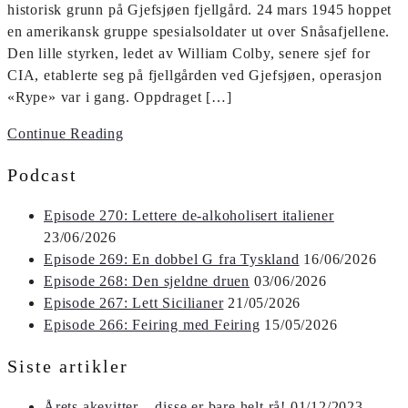
historisk grunn på Gjefsjøen fjellgård. 24 mars 1945 hoppet
en amerikansk gruppe spesialsoldater ut over Snåsafjellene.
Den lille styrken, ledet av William Colby, senere sjef for
CIA, etablerte seg på fjellgården ved Gjefsjøen, operasjon
«Rype» var i gang. Oppdraget […]
Continue Reading
Podcast
Episode 270: Lettere de-alkoholisert italiener
23/06/2026
Episode 269: En dobbel G fra Tyskland
16/06/2026
Episode 268: Den sjeldne druen
03/06/2026
Episode 267: Lett Sicilianer
21/05/2026
Episode 266: Feiring med Feiring
15/05/2026
Siste artikler
Årets akevitter – disse er bare helt rå!
01/12/2023