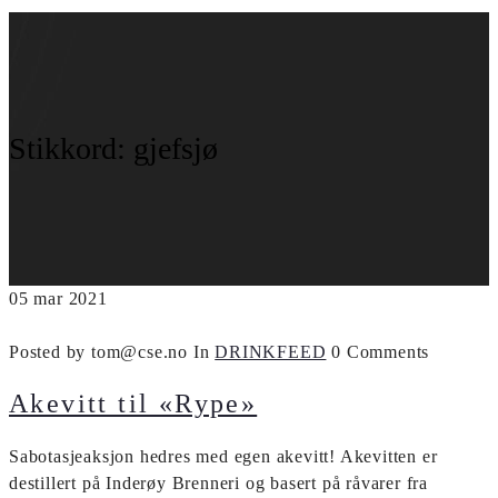
Stikkord:
gjefsjø
05
mar
2021
Posted by tom@cse.no
In
DRINKFEED
0 Comments
Akevitt til «Rype»
Sabotasjeaksjon hedres med egen akevitt! Akevitten er
destillert på Inderøy Brenneri og basert på råvarer fra