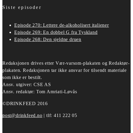
Siste episoder
Episode 270: Lettere de-alkoholisert italiener
Episode 269: En dobbel G fra Tyskland
Episode 268: Den sjeldne druen
Redaksjonen drives etter
Vær-varsom-plakaten og Redaktør-
plakaten.
Redaksjonen tar ikke ansvar for tilsendt materiale
som ikke er bestilt.
Ansv. utgiver: CSE AS
Ansv. redaktør: Tom Amriati-Løvås
©DRINKFEED 2016
post@drinkfeed.no
| tlf: 411 222 05