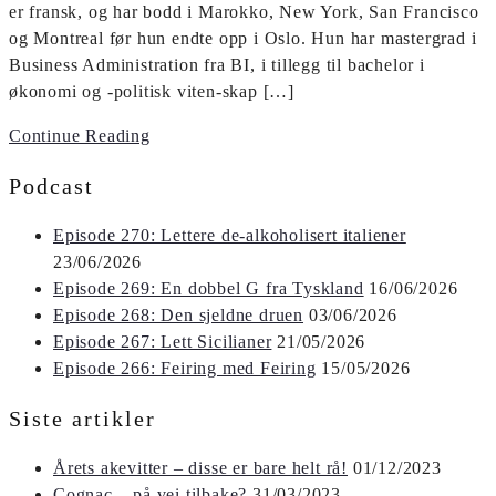
er fransk, og har bodd i Marokko, New York, San Francisco
og Montreal før hun endte opp i Oslo. Hun har mastergrad i
Business Administration fra BI, i tillegg til bachelor i
økonomi og -politisk viten-skap […]
Continue Reading
Podcast
Episode 270: Lettere de-alkoholisert italiener
23/06/2026
Episode 269: En dobbel G fra Tyskland
16/06/2026
Episode 268: Den sjeldne druen
03/06/2026
Episode 267: Lett Sicilianer
21/05/2026
Episode 266: Feiring med Feiring
15/05/2026
Siste artikler
Årets akevitter – disse er bare helt rå!
01/12/2023
Cognac – på vei tilbake?
31/03/2023