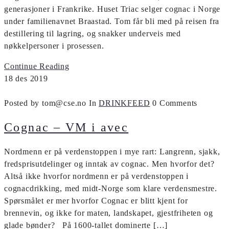
generasjoner i Frankrike. Huset Triac selger cognac i Norge
under familienavnet Braastad. Tom får bli med på reisen fra
destillering til lagring, og snakker underveis med
nøkkelpersoner i prosessen.
Continue Reading
18
des
2019
Posted by tom@cse.no
In
DRINKFEED
0 Comments
Cognac – VM i avec
Nordmenn er på verdenstoppen i mye rart: Langrenn, sjakk,
fredsprisutdelinger og inntak av cognac. Men hvorfor det?
Altså ikke hvorfor nordmenn er på verdenstoppen i
cognacdrikking, med midt-Norge som klare verdensmestre.
Spørsmålet er mer hvorfor Cognac er blitt kjent for
brennevin, og ikke for maten, landskapet, gjestfriheten og
glade bønder? På 1600-tallet dominerte […]