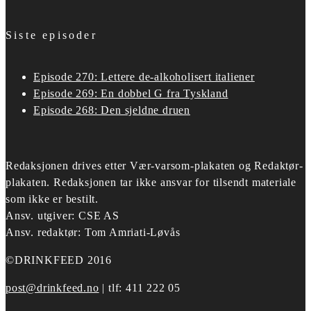
Siste episoder
Episode 270: Lettere de-alkoholisert italiener
Episode 269: En dobbel G fra Tyskland
Episode 268: Den sjeldne druen
Redaksjonen drives etter
Vær-varsom-plakaten og Redaktør-
plakaten.
Redaksjonen tar ikke ansvar for tilsendt materiale
som ikke er bestilt.
Ansv. utgiver: CSE AS
Ansv. redaktør: Tom Amriati-Løvås
©DRINKFEED 2016
post@drinkfeed.no
| tlf: 411 222 05