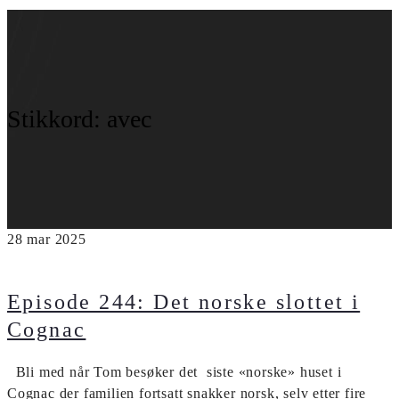
Stikkord:
avec
28
mar
2025
Episode 244: Det norske slottet i
Cognac
Bli med når Tom besøker det siste «norske» huset i
Cognac der familien fortsatt snakker norsk, selv etter fire