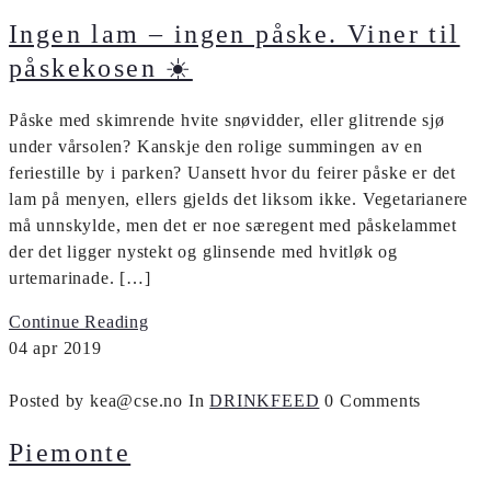
Ingen lam – ingen påske. Viner til
påskekosen ☀️
Påske med skimrende hvite snøvidder, eller glitrende sjø
under vårsolen? Kanskje den rolige summingen av en
feriestille by i parken? Uansett hvor du feirer påske er det
lam på menyen, ellers gjelds det liksom ikke. Vegetarianere
må unnskylde, men det er noe særegent med påskelammet
der det ligger nystekt og glinsende med hvitløk og
urtemarinade. […]
Continue Reading
04
apr
2019
Posted by kea@cse.no
In
DRINKFEED
0 Comments
Piemonte