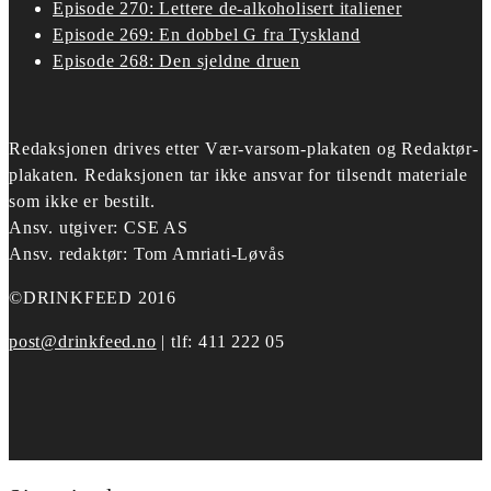
Episode 270: Lettere de-alkoholisert italiener
Episode 269: En dobbel G fra Tyskland
Episode 268: Den sjeldne druen
Redaksjonen drives etter
Vær-varsom-plakaten og Redaktør-
plakaten.
Redaksjonen tar ikke ansvar for tilsendt materiale
som ikke er bestilt.
Ansv. utgiver: CSE AS
Ansv. redaktør: Tom Amriati-Løvås
©DRINKFEED 2016
post@drinkfeed.no
| tlf: 411 222 05