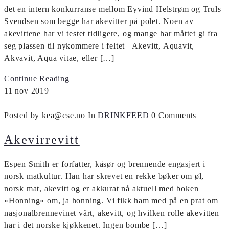
det en intern konkurranse mellom Eyvind Helstrøm og Truls
Svendsen som begge har akevitter på polet. Noen av
akevittene har vi testet tidligere, og mange har måttet gi fra
seg plassen til nykommere i feltet Akevitt, Aquavit,
Akvavit, Aqua vitae, eller […]
Continue Reading
11
nov
2019
Posted by kea@cse.no
In
DRINKFEED
0 Comments
Akevirrevitt
Espen Smith er forfatter, kåsør og brennende engasjert i
norsk matkultur. Han har skrevet en rekke bøker om øl,
norsk mat, akevitt og er akkurat nå aktuell med boken
«Honning» om, ja honning. Vi fikk ham med på en prat om
nasjonalbrennevinet vårt, akevitt, og hvilken rolle akevitten
har i det norske kjøkkenet. Ingen bombe […]