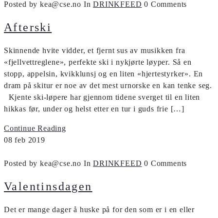
Posted by kea@cse.no
In
DRINKFEED
0 Comments
Afterski
Skinnende hvite vidder, et fjernt sus av musikken fra
«fjellvettreglene», perfekte ski i nykjørte løyper. Så en
stopp, appelsin, kvikklunsj og en liten «hjertestyrker». En
dram på skitur er noe av det mest urnorske en kan tenke seg.
Kjente ski-løpere har gjennom tidene sverget til en liten
hikkas før, under og helst etter en tur i guds frie […]
Continue Reading
08
feb
2019
Posted by kea@cse.no
In
DRINKFEED
0 Comments
Valentinsdagen
Det er mange dager å huske på for den som er i en eller