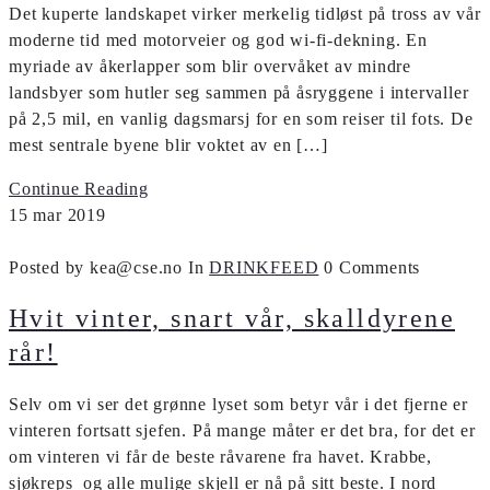
Det kuperte landskapet virker merkelig tidløst på tross av vår
moderne tid med motorveier og god wi-fi-dekning. En
myriade av åkerlapper som blir overvåket av mindre
landsbyer som hutler seg sammen på åsryggene i intervaller
på 2,5 mil, en vanlig dagsmarsj for en som reiser til fots. De
mest sentrale byene blir voktet av en […]
Continue Reading
15
mar
2019
Posted by kea@cse.no
In
DRINKFEED
0 Comments
Hvit vinter, snart vår, skalldyrene
rår!
Selv om vi ser det grønne lyset som betyr vår i det fjerne er
vinteren fortsatt sjefen. På mange måter er det bra, for det er
om vinteren vi får de beste råvarene fra havet. Krabbe,
sjøkreps og alle mulige skjell er nå på sitt beste. I nord