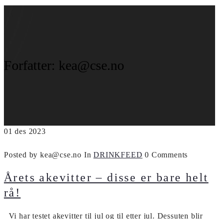
Forfatter:
kea@cse.no
01
des
2023
Posted by kea@cse.no
In
DRINKFEED
0 Comments
Årets akevitter – disse er bare helt
rå!
Vi har testet akevitter til jul og til etter jul. Dessuten blir