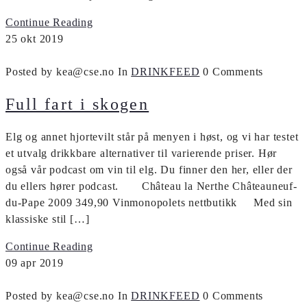
Continue Reading
25
okt
2019
Posted by kea@cse.no
In
DRINKFEED
0 Comments
Full fart i skogen
Elg og annet hjortevilt står på menyen i høst, og vi har testet
et utvalg drikkbare alternativer til varierende priser. Hør
også vår podcast om vin til elg. Du finner den her, eller der
du ellers hører podcast. Château la Nerthe Châteauneuf-
du-Pape 2009 349,90 Vinmonopolets nettbutikk Med sin
klassiske stil […]
Continue Reading
09
apr
2019
Posted by kea@cse.no
In
DRINKFEED
0 Comments