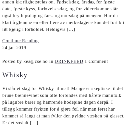
annen kjærlighetsrelasjon. Fødselsdag, årsdag for første
date, første kyss, forlovelsesdag, og for viderekomne står
også bryllupsdag og fars- og morsdag på menyen. Har du
klart å glemme en eller flere av merkedagene kan det fort bli
litt kjølig i forholdet. Heldigvis […]
Continue Reading
24
jan
2019
Posted by kea@cse.no
In
DRINKFEED
1 Comment
Whisky
Vi slår et slag for Whisky til mat! Mange er skeptiske til det
brune brennevinet som ofte forbindes med hårete mannfolk
på lugubre barer og hamrende hodepine dagen derpå. I
tillegg kommer frykten for å gjøre feil når man først har
kommet så langt at man fyller den gyldne væsken på glasset.
Er det sosialt […]