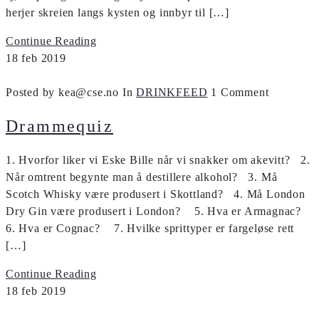
herjer skreien langs kysten og innbyr til […]
Continue Reading
18
feb
2019
Posted by kea@cse.no
In
DRINKFEED
1 Comment
Drammequiz
1. Hvorfor liker vi Eske Bille når vi snakker om akevitt? 2.
Når omtrent begynte man å destillere alkohol? 3. Må
Scotch Whisky være produsert i Skottland? 4. Må London
Dry Gin være produsert i London? 5. Hva er Armagnac?
6. Hva er Cognac? 7. Hvilke sprittyper er fargeløse rett
[…]
Continue Reading
18
feb
2019