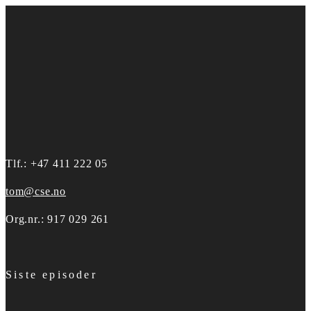
Tlf.: +47 411 222 05
tom@cse.no
Org.nr.: 917 029 261
Siste episoder