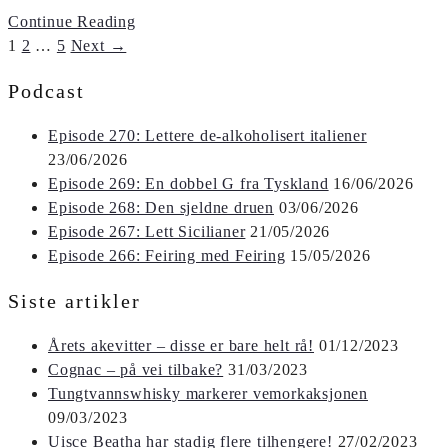
Continue Reading
1
2
…
5
Next →
Podcast
Episode 270: Lettere de-alkoholisert italiener
23/06/2026
Episode 269: En dobbel G fra Tyskland
16/06/2026
Episode 268: Den sjeldne druen
03/06/2026
Episode 267: Lett Sicilianer
21/05/2026
Episode 266: Feiring med Feiring
15/05/2026
Siste artikler
Årets akevitter – disse er bare helt rå!
01/12/2023
Cognac – på vei tilbake?
31/03/2023
Tungtvannswhisky markerer vemorkaksjonen
09/03/2023
Uisce Beatha har stadig flere tilhengere!
27/02/2023