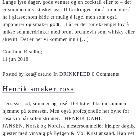
Lange lyse dager, gode venner og en cocktail eller to – det
er sommeren vi ønsker oss. Utfordringen blir å finne noe å
ha i glasset som både er mulig å lage, men som også
imponerer og smaker godt. I år er det for eksempel lov å
mikse sommerdrinker med brunt brennevin som whisky eller
akevitt. Det er her vi kommer inn i […]
Continue Reading
11
jun
2018
Posted by kea@cse.no
In
DRINKFEED
0 Comments
Henrik smaker rosa
Terrasse, sol, sommer og rosé. Det hører liksom sammen
hjemme på terrassen. Men også profesjonelle har øyne for
rosa vin når solen skinner. HENRIK DAHL
JANSEN, Norsk og Nordisk mestersommeliér hjelper daglig
gjester med vinvalg på Bølgen & Moi Kristiansand. Han vet