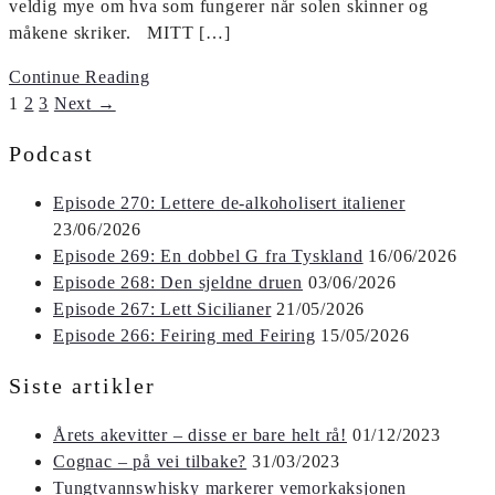
veldig mye om hva som fungerer når solen skinner og
måkene skriker. MITT […]
Continue Reading
1
2
3
Next →
Podcast
Episode 270: Lettere de-alkoholisert italiener
23/06/2026
Episode 269: En dobbel G fra Tyskland
16/06/2026
Episode 268: Den sjeldne druen
03/06/2026
Episode 267: Lett Sicilianer
21/05/2026
Episode 266: Feiring med Feiring
15/05/2026
Siste artikler
Årets akevitter – disse er bare helt rå!
01/12/2023
Cognac – på vei tilbake?
31/03/2023
Tungtvannswhisky markerer vemorkaksjonen