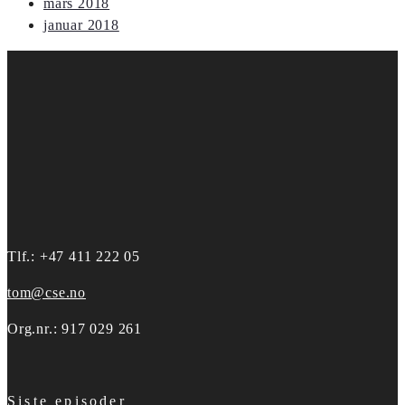
mars 2018
januar 2018
Tlf.: +47 411 222 05
tom@cse.no
Org.nr.: 917 029 261
Siste episoder