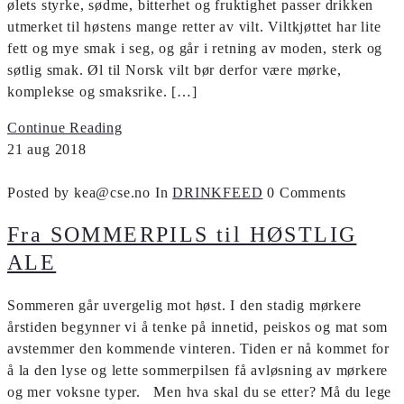
ølets styrke, sødme, bitterhet og fruktighet passer drikken
utmerket til høstens mange retter av vilt. Viltkjøttet har lite
fett og mye smak i seg, og går i retning av moden, sterk og
søtlig smak. Øl til Norsk vilt bør derfor være mørke,
komplekse og smaksrike. […]
Continue Reading
21
aug
2018
Posted by kea@cse.no
In
DRINKFEED
0 Comments
Fra SOMMERPILS til HØSTLIG
ALE
Sommeren går uvergelig mot høst. I den stadig mørkere
årstiden begynner vi å tenke på innetid, peiskos og mat som
avstemmer den ­kommende vinteren. Tiden er nå kommet for
å la den lyse og lette sommer­pilsen få av­løsning av mørkere
og mer voksne typer. Men hva skal du se etter? Må du lege