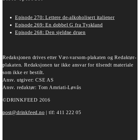
Episode 270: Lettere de-alkoholisert italiener
Episode 269: En dobbel G fra Tyskland
Episode 268: Den sjeldne druen
Redaksjonen drives etter
Vær-varsom-plakaten og Redaktør-
plakaten.
Redaksjonen tar ikke ansvar for tilsendt materiale
som ikke er bestilt.
Ansv. utgiver: CSE AS
Ansv. redaktør: Tom Amriati-Løvås
©DRINKFEED 2016
post@drinkfeed.no
| tlf: 411 222 05