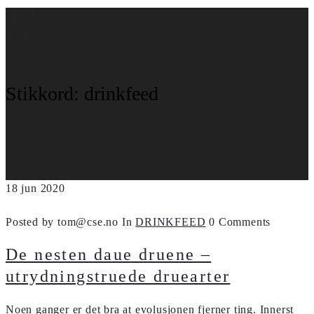
Stikkord:
drinkfeed
18
jun
2020
Posted by tom@cse.no
In
DRINKFEED
0 Comments
De nesten daue druene –
utrydningstruede druearter
Noen ganger er det bra at evolusjonen fjerner ting. Innerst