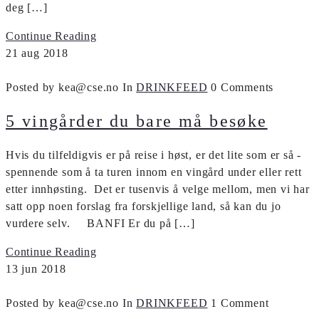
deg […]
Continue Reading
21
aug
2018
Posted by kea@cse.no
In
DRINKFEED
0 Comments
5 vingårder du bare må besøke
Hvis du tilfeldigvis er på reise i høst, er det lite som er så ­
spennende som å ta turen innom en vingård under eller rett
etter innhøsting. Det er tusenvis å velge ­mellom, men vi har
satt opp noen forslag fra forskjellige land, så kan du jo
vurdere selv. BANFI Er du på […]
Continue Reading
13
jun
2018
Posted by kea@cse.no
In
DRINKFEED
1 Comment