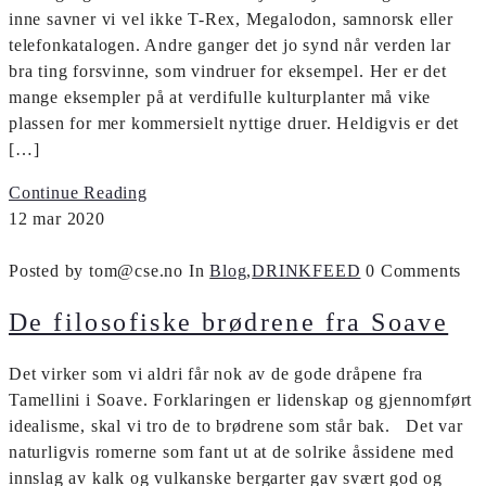
inne savner vi vel ikke T-Rex, Megalodon, samnorsk eller
telefonkatalogen. Andre ganger det jo synd når verden lar
bra ting forsvinne, som vindruer for eksempel. Her er det
mange eksempler på at verdifulle kulturplanter må vike
plassen for mer kommersielt nyttige druer. Heldigvis er det
[…]
Continue Reading
12
mar
2020
Posted by tom@cse.no
In
Blog
,
DRINKFEED
0 Comments
De filosofiske brødrene fra Soave
Det virker som vi aldri får nok av de gode dråpene fra
Tamellini i Soave. Forklaringen er lidenskap og gjennomført
idealisme, skal vi tro de to brødrene som står bak. Det var
naturligvis romerne som fant ut at de solrike åssidene med
innslag av kalk og vulkanske bergarter gav svært god og