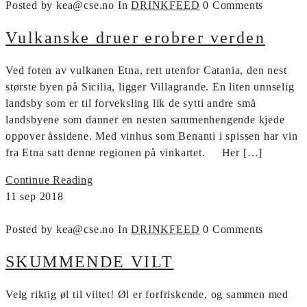
Posted by kea@cse.no
In
DRINKFEED
0 Comments
Vulkanske druer erobrer verden
Ved foten av vulkanen Etna, rett utenfor Catania, den nest
største byen på Sicilia, ligger Villagrande. En liten unnselig
landsby som er til forveksling lik de sytti andre små
landsbyene som danner en nesten sammenhengende kjede
oppover åssidene. Med vinhus som Benanti i spissen har vin
fra Etna satt denne regionen på vinkartet. Her […]
Continue Reading
11
sep
2018
Posted by kea@cse.no
In
DRINKFEED
0 Comments
SKUMMENDE VILT
Velg riktig øl til viltet! Øl er forfriskende, og sammen med